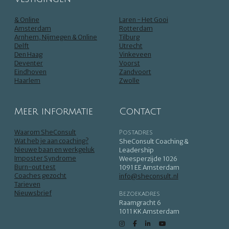
& Online
Laren - Het Gooi
Amsterdam
Rotterdam
Arnhem, Nijmegen & Online
Tilburg
Delft
Utrecht
Den Haag
Vinkeveen
Deventer
Voorst
Eindhoven
Zandvoort
Haarlem
Zwolle
Meer informatie
Contact
Waarom SheConsult
Postadres
Wat heb je aan coaching?
SheConsult Coaching &
Nieuwe baan en werkgeluk
Leadership
Imposter Syndrome
Weesperzijde 1026
Burn-out test
1091 EE Amsterdam
Coaches gezocht
info@sheconsult.nl
Tarieven
Nieuwsbrief
Bezoekadres
Raamgracht 6
1011 KK Amsterdam