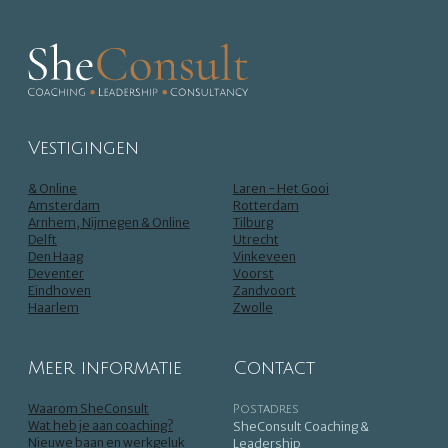
Vestigingen
& Online
Laren - Het Gooi
Amsterdam
Rotterdam
Arnhem, Nijmegen & Online
Tilburg
Delft
Utrecht
Den Haag
Vinkeveen
Deventer
Voorst
Eindhoven
Zandvoort
Haarlem
Zwolle
Meer informatie
Contact
Waarom SheConsult
Postadres
Wat heb je aan coaching?
SheConsult Coaching &
Nieuwe baan en werkgeluk
Leadership