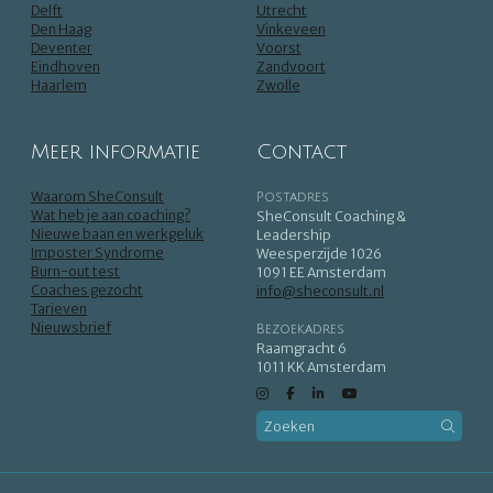
Delft
Utrecht
Den Haag
Vinkeveen
Deventer
Voorst
Eindhoven
Zandvoort
Haarlem
Zwolle
Meer informatie
Contact
Waarom SheConsult
Postadres
Wat heb je aan coaching?
SheConsult Coaching &
Nieuwe baan en werkgeluk
Leadership
Imposter Syndrome
Weesperzijde 1026
Burn-out test
1091 EE Amsterdam
Coaches gezocht
info@sheconsult.nl
Tarieven
Nieuwsbrief
Bezoekadres
Raamgracht 6
1011 KK Amsterdam