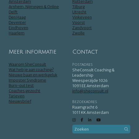
Amsterdam
Rotterdam
Arnhem, Nijmegen & Online
Tilburg
Delft
Utrecht
Den Haag
Vinkeveen
Deventer
Voorst
Eindhoven
Zandvoort
Haarlem
Zwolle
Meer informatie
Contact
Waarom SheConsult
Postadres
Wat heb je aan coaching?
SheConsult Coaching &
Nieuwe baan en werkgeluk
Leadership
Imposter Syndrome
Weesperzijde 1026
Burn-out test
1091 EE Amsterdam
Coaches gezocht
info@sheconsult.nl
Tarieven
Nieuwsbrief
Bezoekadres
Raamgracht 6
1011 KK Amsterdam