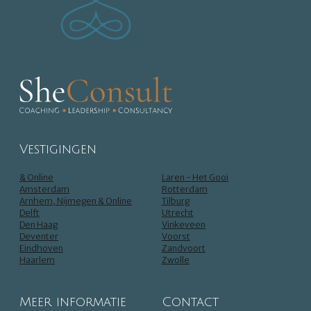
Vestigingen
& Online
Laren - Het Gooi
Amsterdam
Rotterdam
Arnhem, Nijmegen & Online
Tilburg
Delft
Utrecht
Den Haag
Vinkeveen
Deventer
Voorst
Eindhoven
Zandvoort
Haarlem
Zwolle
Meer informatie
Contact