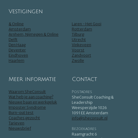
Vestigingen
& Online
Laren - Het Gooi
Amsterdam
Rotterdam
Arnhem, Nijmegen & Online
Tilburg
Delft
Utrecht
Den Haag
Vinkeveen
Deventer
Voorst
Eindhoven
Zandvoort
Haarlem
Zwolle
Meer informatie
Contact
Waarom SheConsult
Postadres
Wat heb je aan coaching?
SheConsult Coaching &
Nieuwe baan en werkgeluk
Leadership
Imposter Syndrome
Weesperzijde 1026
Burn-out test
1091 EE Amsterdam
Coaches gezocht
info@sheconsult.nl
Tarieven
Nieuwsbrief
Bezoekadres
Raamgracht 6