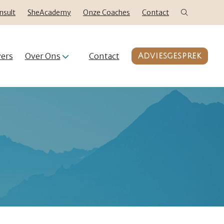
nsult
SheAcademy
Onze Coaches
Contact
ers
Over Ons
Contact
Adviesgesprek