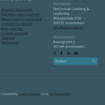
Postadres
SheConsult Coaching &
Waarom SheConsult
Leadership
Wat heb je aan coaching?
Weesperzijde 1026
Nieuwe baan en werkgeluk
1091 EE Amsterdam
Imposter Syndrome
info@sheconsult.nl
Burn-out test
Coaches gezocht
Bezoekadres
Tarieven
Raamgracht 6
Nieuwsbrief
1011 KK Amsterdam
- Created by
Code Company
i.s.m.
Juli Ontwerpers