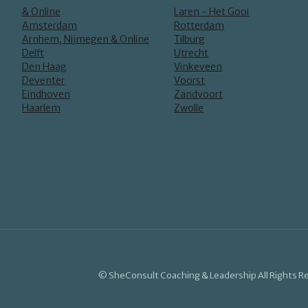
& Online
Laren - Het Gooi
Amsterdam
Rotterdam
Arnhem, Nijmegen & Online
Tilburg
Delft
Utrecht
Den Haag
Vinkeveen
Deventer
Voorst
Eindhoven
Zandvoort
Haarlem
Zwolle
© SheConsult Coaching & Leadership All Rights R