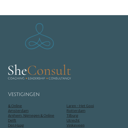
Vestigingen
& Online
Laren - Het Gooi
Amsterdam
Rotterdam
Arnhem, Nijmegen & Online
Tilburg
Delft
Utrecht
Den Haag
Vinkeveen