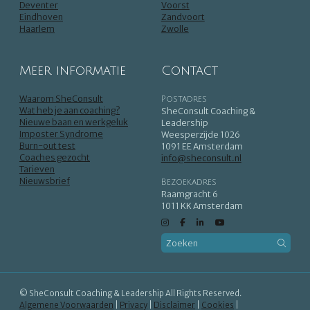
Deventer
Voorst
Eindhoven
Zandvoort
Haarlem
Zwolle
Meer informatie
Contact
Waarom SheConsult
Postadres
Wat heb je aan coaching?
SheConsult Coaching &
Nieuwe baan en werkgeluk
Leadership
Imposter Syndrome
Weesperzijde 1026
Burn-out test
1091 EE Amsterdam
Coaches gezocht
info@sheconsult.nl
Tarieven
Nieuwsbrief
Bezoekadres
Raamgracht 6
1011 KK Amsterdam
© SheConsult Coaching & Leadership All Rights Reserved.
Algemene Voorwaarden
|
Privacy
|
Disclaimer
|
Cookies
|