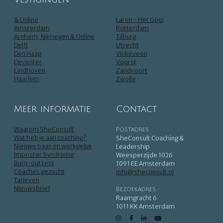
& Online
Laren - Het Gooi
Amsterdam
Rotterdam
Arnhem, Nijmegen & Online
Tilburg
Delft
Utrecht
Den Haag
Vinkeveen
Deventer
Voorst
Eindhoven
Zandvoort
Haarlem
Zwolle
Meer informatie
Contact
Waarom SheConsult
Postadres
Wat heb je aan coaching?
SheConsult Coaching &
Nieuwe baan en werkgeluk
Leadership
Imposter Syndrome
Weesperzijde 1026
Burn-out test
1091 EE Amsterdam
Coaches gezocht
info@sheconsult.nl
Tarieven
Nieuwsbrief
Bezoekadres
Raamgracht 6
1011 KK Amsterdam