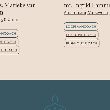
s. Marieke van
mr. Ingrid Lamm
en
Amsterdam, Vinkeveen,
g, & Online
LOOPBAANCOACH
ANCOACH
EXECUTIVE COACH
IVE COACH
BURN-OUT COACH
UT COACH