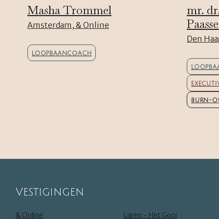
Masha Trommel
mr. dr
Paass
Amsterdam, & Online
Den Haa
LOOPBAANCOACH
LOOPBA
EXECUT
BURN-O
Vestigingen
& Online
Laren - Het Gooi