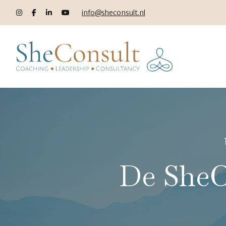
info@sheconsult.nl
De SheC