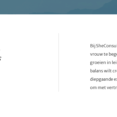
m
Bij SheConsul
vrouw te begel
s
groeien in le
balans wilt c
diepgaande e
om met vertr