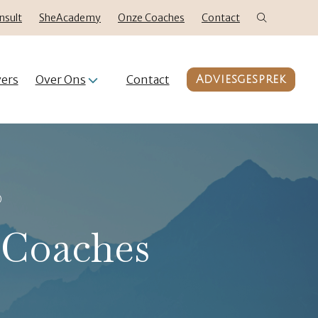
nsult
SheAcademy
Onze Coaches
Contact
ers
Over Ons
Contact
Adviesgesprek
D
 Coaches