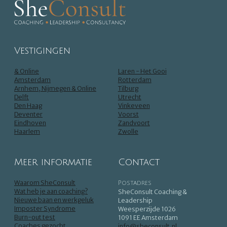
Vestigingen
& Online
Laren - Het Gooi
Amsterdam
Rotterdam
Arnhem, Nijmegen & Online
Tilburg
Delft
Utrecht
Den Haag
Vinkeveen
Deventer
Voorst
Eindhoven
Zandvoort
Haarlem
Zwolle
Meer informatie
Contact
Waarom SheConsult
Postadres
Wat heb je aan coaching?
SheConsult Coaching &
Nieuwe baan en werkgeluk
Leadership
Imposter Syndrome
Weesperzijde 1026
Burn-out test
1091 EE Amsterdam
Coaches gezocht
info@sheconsult.nl