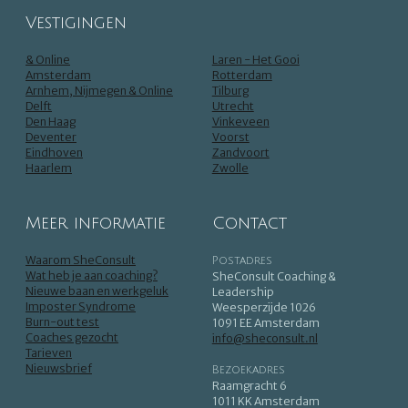
Vestigingen
& Online
Laren - Het Gooi
Amsterdam
Rotterdam
Arnhem, Nijmegen & Online
Tilburg
Delft
Utrecht
Den Haag
Vinkeveen
Deventer
Voorst
Eindhoven
Zandvoort
Haarlem
Zwolle
Meer informatie
Contact
Waarom SheConsult
Postadres
Wat heb je aan coaching?
SheConsult Coaching &
Nieuwe baan en werkgeluk
Leadership
Imposter Syndrome
Weesperzijde 1026
Burn-out test
1091 EE Amsterdam
Coaches gezocht
info@sheconsult.nl
Tarieven
Nieuwsbrief
Bezoekadres
Raamgracht 6
1011 KK Amsterdam